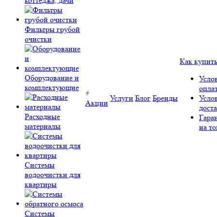
коттеджа, дачи
Фильтры грубой
очистки
Как купит
Оборудование и
Усло
комплектующие
опла
Услуги
Блог
Бренды
Усло
Акции
дост
Расходные
Гара
материалы
на то
Системы
водоочистки для
квартиры
Системы