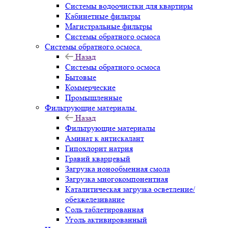
Системы водоочистки для квартиры
Кабинетные фильтры
Магистральные фильтры
Системы обратного осмоса
Системы обратного осмоса
Назад
Системы обратного осмоса
Бытовые
Коммерческие
Промышленные
Фильтрующие материалы
Назад
Фильтрующие материалы
Аминат к антискалант
Гипохлорит натрия
Гравий кварцевый
Загрузка ионообменная смола
Загрузка многокомпонентная
Каталитическая загрузка осветление/
обезжелезивание
Соль таблетированная
Уголь активированный