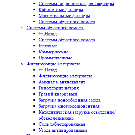
Системы водоочистки для квартиры
Кабинетные фильтры
Магистральные фильтры
Системы обратного осмоса
Системы обратного осмоса
Назад
Системы обратного осмоса
Бытовые
Коммерческие
Промышленные
Фильтрующие материалы
Назад
Фильтрующие материалы
Аминат к антискалант
Гипохлорит натрия
Гравий кварцевый
Загрузка ионообменная смола
Загрузка многокомпонентная
Каталитическая загрузка осветление/
обезжелезивание
Соль таблетированная
Уголь активированный