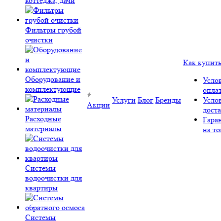
коттеджа, дачи
Фильтры грубой
очистки
Как купит
Оборудование и
Усло
комплектующие
опла
Услуги
Блог
Бренды
Усло
Акции
дост
Расходные
Гара
материалы
на то
Системы
водоочистки для
квартиры
Системы