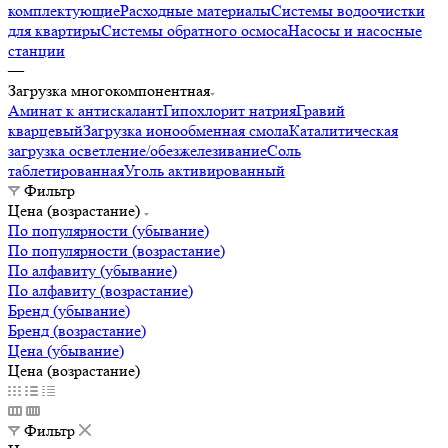
комплектующие
Расходные материалы
Системы водоочистки
для квартиры
Системы обратного осмоса
Насосы и насосные
станции
—
Загрузка многокомпонентная
Аминат к антискалант
Гипохлорит натрия
Гравий
кварцевый
Загрузка ионообменная смола
Каталитическая
загрузка осветление/обезжелезивание
Соль
таблетированная
Уголь активированный
Фильтр
Цена (возрастание)
По популярности (убывание)
По популярности (возрастание)
По алфавиту (убывание)
По алфавиту (возрастание)
Бренд (убывание)
Бренд (возрастание)
Цена (убывание)
Цена (возрастание)
Фильтр