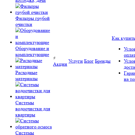
коттеджа, дачи
Фильтры грубой
очистки
Как купит
Оборудование и
Усло
комплектующие
опла
Услуги
Блог
Бренды
Усло
Акции
дост
Расходные
Гара
материалы
на то
Системы
водоочистки для
квартиры
Системы