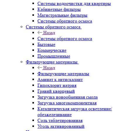
Системы водоочистки для квартиры
Кабинетные фильтры
Магистральные фильтры
Системы обратного осмоса
Системы обратного осмоса
Назад
Системы обратного осмоса
Бытовые
Коммерческие
Промышленные
Фильтрующие материалы
Назад
Фильтрующие материалы
Аминат к антискалант
Гипохлорит натрия
Гравий кварцевый
Загрузка ионообменная смола
Загрузка многокомпонентная
Каталитическая загрузка осветление/
обезжелезивание
Соль таблетированная
Уголь активированный