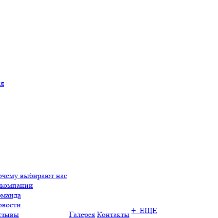
ия
очему выбирают нас
 компании
оманда
овости
+ ЕЩЕ
тзывы
Галерея
Контакты