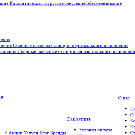
Каталитическая загрузка осветление/обезжелезивание
ления
Сборные насосные станции вертикального исполнения
Сборные насосные станции горизонтального исполнен
О нас
П
О
Как купить
К
Н
Условия оплаты
Акции
Услуги
Блог
Бренды
О