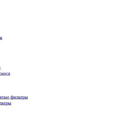
ы
смоса
атые фильтры
льтры