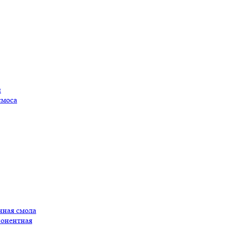
ы
смоса
нная смола
понентная