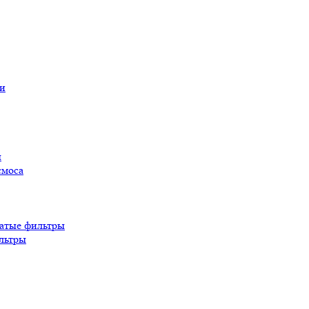
ы
смоса
атые фильтры
льтры