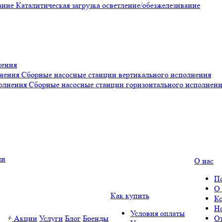
Каталитическая загрузка осветление/обезжелезивание
ления
Сборные насосные станции вертикального исполнения
Сборные насосные станции горизонтального исполнен
О нас
П
О
Как купить
К
Н
Условия оплаты
Акции
Услуги
Блог
Бренды
О