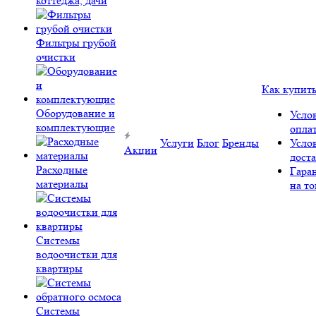
коттеджа, дачи
Фильтры грубой
очистки
Как купит
Оборудование и
Усло
комплектующие
опла
Услуги
Блог
Бренды
Усло
Акции
дост
Расходные
Гара
материалы
на то
Системы
водоочистки для
квартиры
Системы