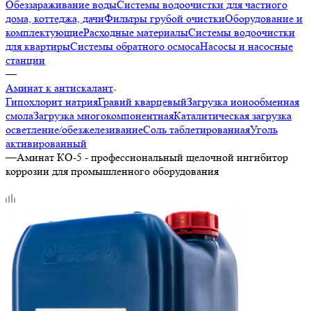
Обеззараживание воды
Системы водоочистки для частного
дома, коттеджа, дачи
Фильтры грубой очистки
Оборудование и
комплектующие
Расходные материалы
Системы водоочистки
для квартиры
Системы обратного осмоса
Насосы и насосные
станции
—
Аминат к антискалант
Гипохлорит натрия
Гравий кварцевый
Загрузка ионообменная
смола
Загрузка многокомпонентная
Каталитическая загрузка
осветление/обезжелезивание
Соль таблетированная
Уголь
активированный
—
Аминат КО-5 - профессиональный щелочной ингибитор
коррозии для промышленного оборудования