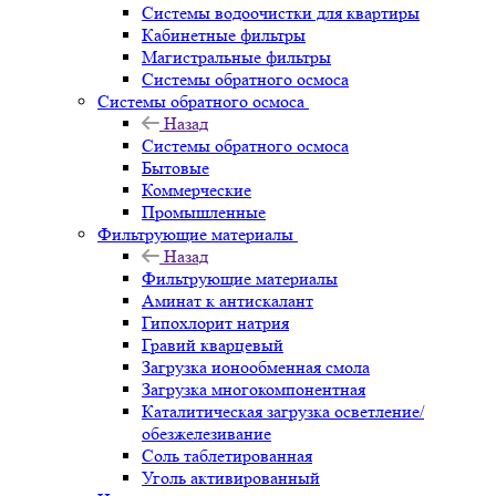
Системы водоочистки для квартиры
Кабинетные фильтры
Магистральные фильтры
Системы обратного осмоса
Системы обратного осмоса
Назад
Системы обратного осмоса
Бытовые
Коммерческие
Промышленные
Фильтрующие материалы
Назад
Фильтрующие материалы
Аминат к антискалант
Гипохлорит натрия
Гравий кварцевый
Загрузка ионообменная смола
Загрузка многокомпонентная
Каталитическая загрузка осветление/
обезжелезивание
Соль таблетированная
Уголь активированный