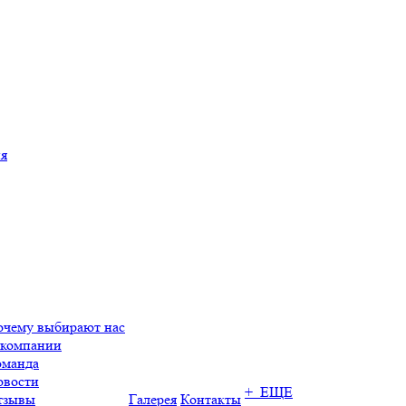
ия
очему выбирают нас
 компании
оманда
овости
+ ЕЩЕ
тзывы
Галерея
Контакты