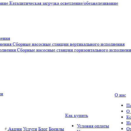
Каталитическая загрузка осветление/обезжелезивание
ления
Сборные насосные станции вертикального исполнения
Сборные насосные станции горизонтального исполнен
О нас
П
О
Как купить
К
Н
Условия оплаты
Акции
Услуги
Блог
Бренды
О