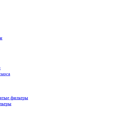
ы
смоса
атые фильтры
льтры