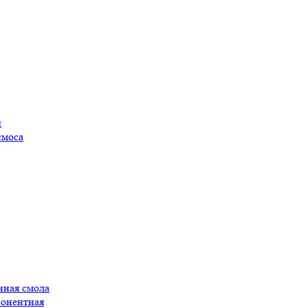
ы
смоса
нная смола
понентная