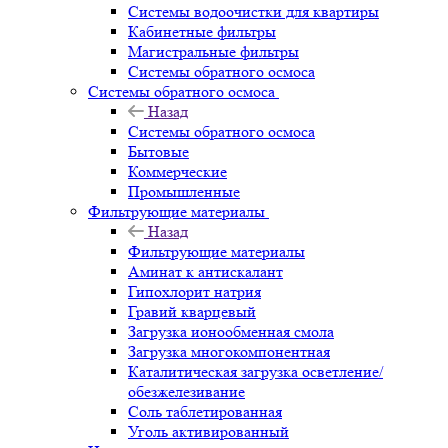
Системы водоочистки для квартиры
Кабинетные фильтры
Магистральные фильтры
Системы обратного осмоса
Системы обратного осмоса
Назад
Системы обратного осмоса
Бытовые
Коммерческие
Промышленные
Фильтрующие материалы
Назад
Фильтрующие материалы
Аминат к антискалант
Гипохлорит натрия
Гравий кварцевый
Загрузка ионообменная смола
Загрузка многокомпонентная
Каталитическая загрузка осветление/
обезжелезивание
Соль таблетированная
Уголь активированный