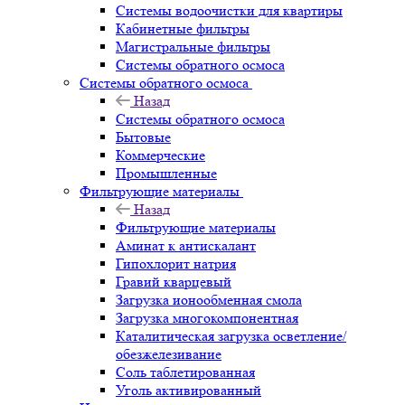
Системы водоочистки для квартиры
Кабинетные фильтры
Магистральные фильтры
Системы обратного осмоса
Системы обратного осмоса
Назад
Системы обратного осмоса
Бытовые
Коммерческие
Промышленные
Фильтрующие материалы
Назад
Фильтрующие материалы
Аминат к антискалант
Гипохлорит натрия
Гравий кварцевый
Загрузка ионообменная смола
Загрузка многокомпонентная
Каталитическая загрузка осветление/
обезжелезивание
Соль таблетированная
Уголь активированный