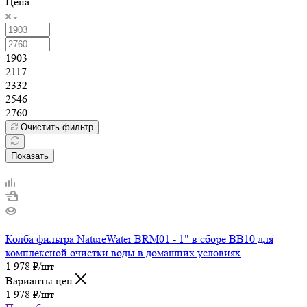
Цена
1903
2117
2332
2546
2760
Очистить фильтр
Показать
Колба фильтра NatureWater BRM01 - 1" в сборе BB10 для
комплексной очистки воды в домашних условиях
1 978
₽
/шт
Варианты цен
1 978
₽
/шт