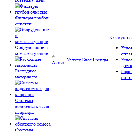
коттеджа, дачи
Фильтры грубой
очистки
Как купит
Оборудование и
Усло
комплектующие
опла
Услуги
Блог
Бренды
Усло
Акции
дост
Расходные
Гара
материалы
на то
Системы
водоочистки для
квартиры
Системы