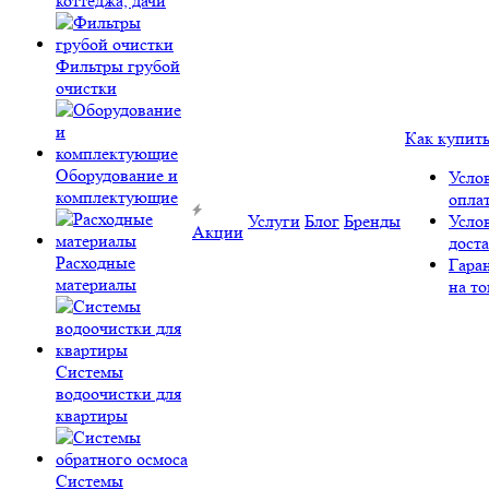
коттеджа, дачи
Фильтры грубой
очистки
Как купит
Оборудование и
Усло
комплектующие
опла
Услуги
Блог
Бренды
Усло
Акции
дост
Расходные
Гара
материалы
на то
Системы
водоочистки для
квартиры
Системы