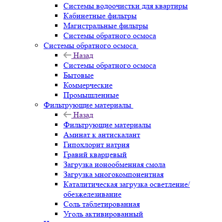
Системы водоочистки для квартиры
Кабинетные фильтры
Магистральные фильтры
Системы обратного осмоса
Системы обратного осмоса
Назад
Системы обратного осмоса
Бытовые
Коммерческие
Промышленные
Фильтрующие материалы
Назад
Фильтрующие материалы
Аминат к антискалант
Гипохлорит натрия
Гравий кварцевый
Загрузка ионообменная смола
Загрузка многокомпонентная
Каталитическая загрузка осветление/
обезжелезивание
Соль таблетированная
Уголь активированный