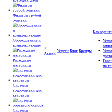
коттеджа, дачи
Фильтры грубой
очистки
Как купит
Оборудование и
Усло
комплектующие
опла
Услуги
Блог
Бренды
Усло
Акции
дост
Расходные
Гара
материалы
на то
Системы
водоочистки для
квартиры
Системы