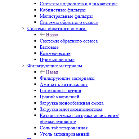
Системы водоочистки для квартиры
Кабинетные фильтры
Магистральные фильтры
Системы обратного осмоса
Системы обратного осмоса
Назад
Системы обратного осмоса
Бытовые
Коммерческие
Промышленные
Фильтрующие материалы
Назад
Фильтрующие материалы
Аминат к антискалант
Гипохлорит натрия
Гравий кварцевый
Загрузка ионообменная смола
Загрузка многокомпонентная
Каталитическая загрузка осветление/
обезжелезивание
Соль таблетированная
Уголь активированный