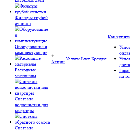
коттеджа, дачи
Фильтры грубой
очистки
Как купит
Оборудование и
Усло
комплектующие
опла
Услуги
Блог
Бренды
Усло
Акции
дост
Расходные
Гара
материалы
на то
Системы
водоочистки для
квартиры
Системы