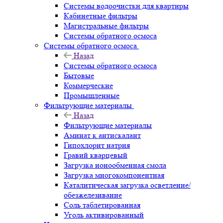
Системы водоочистки для квартиры
Кабинетные фильтры
Магистральные фильтры
Системы обратного осмоса
Системы обратного осмоса
Назад
Системы обратного осмоса
Бытовые
Коммерческие
Промышленные
Фильтрующие материалы
Назад
Фильтрующие материалы
Аминат к антискалант
Гипохлорит натрия
Гравий кварцевый
Загрузка ионообменная смола
Загрузка многокомпонентная
Каталитическая загрузка осветление/
обезжелезивание
Соль таблетированная
Уголь активированный