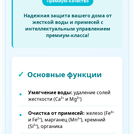
Премиум-качество
Надежная защита вашего дома от
жесткой воды и примесей с
интеллектуальным управлением
премиум-класса!
Основные функции
Умягчение воды:
удаление солей
жесткости (Ca²⁺ и Mg²⁺)
Очистка от примесей:
железо (Fe³⁺
и Fe²⁺), марганец (Mn²⁺), кремний
(Si²⁺), органика