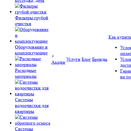
коттеджа, дачи
Фильтры грубой
очистки
Как купит
Оборудование и
Усло
комплектующие
опла
Услуги
Блог
Бренды
Усло
Акции
дост
Расходные
Гара
материалы
на то
Системы
водоочистки для
квартиры
Системы