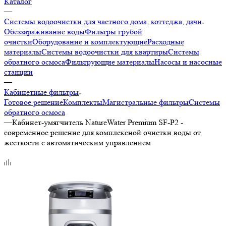
Каталог
—
Системы водоочистки для частного дома, коттеджа, дачи
Обеззараживание воды
Фильтры грубой
очистки
Оборудование и комплектующие
Расходные
материалы
Системы водоочистки для квартиры
Системы
обратного осмоса
Фильтрующие материалы
Насосы и насосные
станции
—
Кабинетные фильтры
Готовое решение
Комплекты
Магистральные фильтры
Системы
обратного осмоса
—
Кабинет-умягчитель NatureWater Premium SF-P2 -
современное решение для комплексной очистки воды от
жесткости с автоматическим управлением