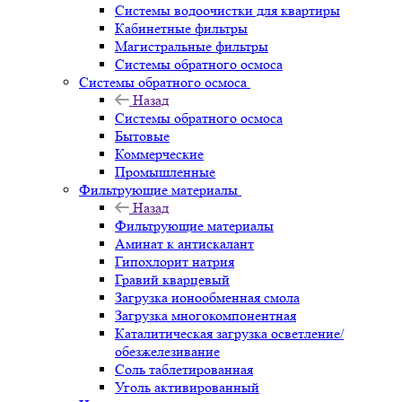
Системы водоочистки для квартиры
Кабинетные фильтры
Магистральные фильтры
Системы обратного осмоса
Системы обратного осмоса
Назад
Системы обратного осмоса
Бытовые
Коммерческие
Промышленные
Фильтрующие материалы
Назад
Фильтрующие материалы
Аминат к антискалант
Гипохлорит натрия
Гравий кварцевый
Загрузка ионообменная смола
Загрузка многокомпонентная
Каталитическая загрузка осветление/
обезжелезивание
Соль таблетированная
Уголь активированный