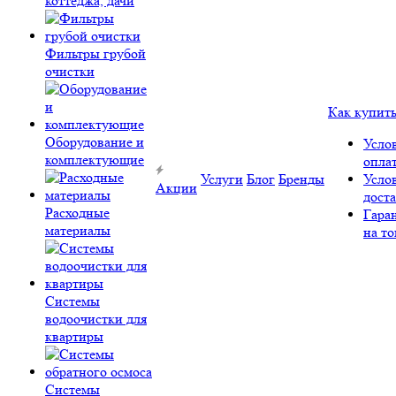
коттеджа, дачи
Фильтры грубой
очистки
Как купит
Оборудование и
Усло
комплектующие
опла
Услуги
Блог
Бренды
Усло
Акции
дост
Расходные
Гара
материалы
на то
Системы
водоочистки для
квартиры
Системы