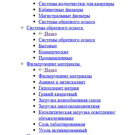
Системы водоочистки для квартиры
Кабинетные фильтры
Магистральные фильтры
Системы обратного осмоса
Системы обратного осмоса
Назад
Системы обратного осмоса
Бытовые
Коммерческие
Промышленные
Фильтрующие материалы
Назад
Фильтрующие материалы
Аминат к антискалант
Гипохлорит натрия
Гравий кварцевый
Загрузка ионообменная смола
Загрузка многокомпонентная
Каталитическая загрузка осветление/
обезжелезивание
Соль таблетированная
Уголь активированный