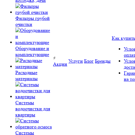
коттеджа, дачи
Фильтры грубой
очистки
Как купит
Оборудование и
Усло
комплектующие
опла
Услуги
Блог
Бренды
Усло
Акции
дост
Расходные
Гара
материалы
на то
Системы
водоочистки для
квартиры
Системы