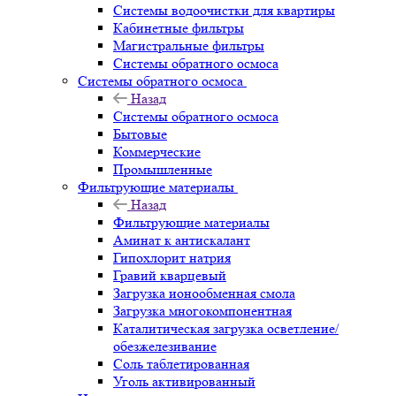
Системы водоочистки для квартиры
Кабинетные фильтры
Магистральные фильтры
Системы обратного осмоса
Системы обратного осмоса
Назад
Системы обратного осмоса
Бытовые
Коммерческие
Промышленные
Фильтрующие материалы
Назад
Фильтрующие материалы
Аминат к антискалант
Гипохлорит натрия
Гравий кварцевый
Загрузка ионообменная смола
Загрузка многокомпонентная
Каталитическая загрузка осветление/
обезжелезивание
Соль таблетированная
Уголь активированный