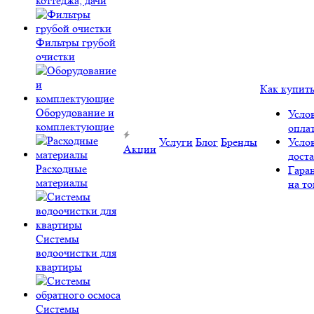
коттеджа, дачи
Фильтры грубой
очистки
Как купит
Оборудование и
Усло
комплектующие
опла
Услуги
Блог
Бренды
Усло
Акции
дост
Расходные
Гара
материалы
на то
Системы
водоочистки для
квартиры
Системы