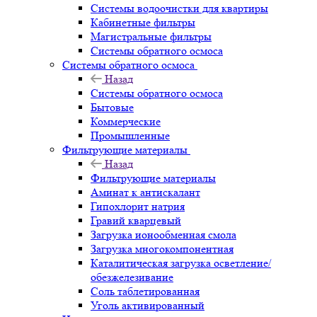
Системы водоочистки для квартиры
Кабинетные фильтры
Магистральные фильтры
Системы обратного осмоса
Системы обратного осмоса
Назад
Системы обратного осмоса
Бытовые
Коммерческие
Промышленные
Фильтрующие материалы
Назад
Фильтрующие материалы
Аминат к антискалант
Гипохлорит натрия
Гравий кварцевый
Загрузка ионообменная смола
Загрузка многокомпонентная
Каталитическая загрузка осветление/
обезжелезивание
Соль таблетированная
Уголь активированный