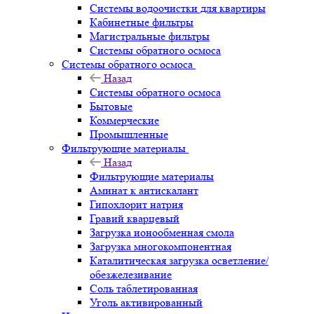
Системы водоочистки для квартиры
Кабинетные фильтры
Магистральные фильтры
Системы обратного осмоса
Системы обратного осмоса
Назад
Системы обратного осмоса
Бытовые
Коммерческие
Промышленные
Фильтрующие материалы
Назад
Фильтрующие материалы
Аминат к антискалант
Гипохлорит натрия
Гравий кварцевый
Загрузка ионообменная смола
Загрузка многокомпонентная
Каталитическая загрузка осветление/
обезжелезивание
Соль таблетированная
Уголь активированный