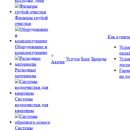
коттеджа, дачи
Фильтры грубой
очистки
Как купит
Оборудование и
Усло
комплектующие
опла
Услуги
Блог
Бренды
Усло
Акции
дост
Расходные
Гара
материалы
на то
Системы
водоочистки для
квартиры
Системы