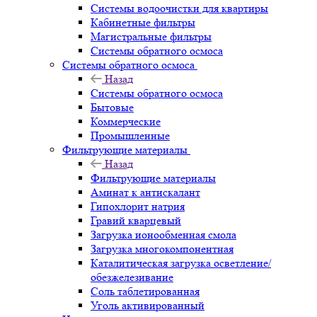
Системы водоочистки для квартиры
Кабинетные фильтры
Магистральные фильтры
Системы обратного осмоса
Системы обратного осмоса
Назад
Системы обратного осмоса
Бытовые
Коммерческие
Промышленные
Фильтрующие материалы
Назад
Фильтрующие материалы
Аминат к антискалант
Гипохлорит натрия
Гравий кварцевый
Загрузка ионообменная смола
Загрузка многокомпонентная
Каталитическая загрузка осветление/
обезжелезивание
Соль таблетированная
Уголь активированный