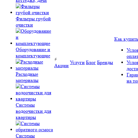
коттеджа, дачи
Фильтры грубой
очистки
Как купит
Оборудование и
Усло
комплектующие
опла
Услуги
Блог
Бренды
Усло
Акции
дост
Расходные
Гара
материалы
на то
Системы
водоочистки для
квартиры
Системы