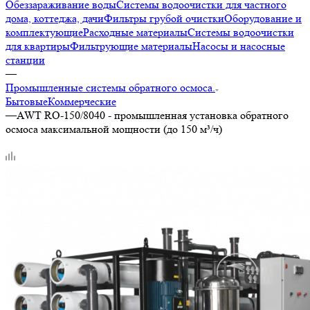
Обеззараживание воды
Системы водоочистки для частного
дома, коттеджа, дачи
Фильтры грубой очистки
Оборудование и
комплектующие
Расходные материалы
Системы водоочистки
для квартиры
Фильтрующие материалы
Насосы и насосные
станции
—
Промышленные системы обратного осмоса.
Бытовые
Коммерческие
—
AWT RO-150/8040 - промышленная установка обратного
осмоса максимальной мощности (до 150 м³/ч)