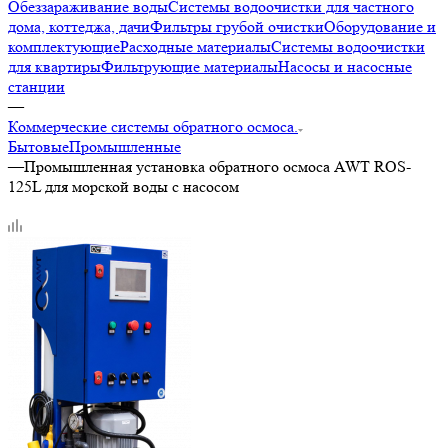
Обеззараживание воды
Системы водоочистки для частного
дома, коттеджа, дачи
Фильтры грубой очистки
Оборудование и
комплектующие
Расходные материалы
Системы водоочистки
для квартиры
Фильтрующие материалы
Насосы и насосные
станции
—
Коммерческие системы обратного осмоса.
Бытовые
Промышленные
—
Промышленная установка обратного осмоса AWT ROS-
125L для морской воды с насосом