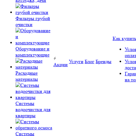
коттеджа, дачи
Фильтры грубой
очистки
Как купит
Оборудование и
Усло
комплектующие
опла
Услуги
Блог
Бренды
Усло
Акции
дост
Расходные
Гара
материалы
на то
Системы
водоочистки для
квартиры
Системы