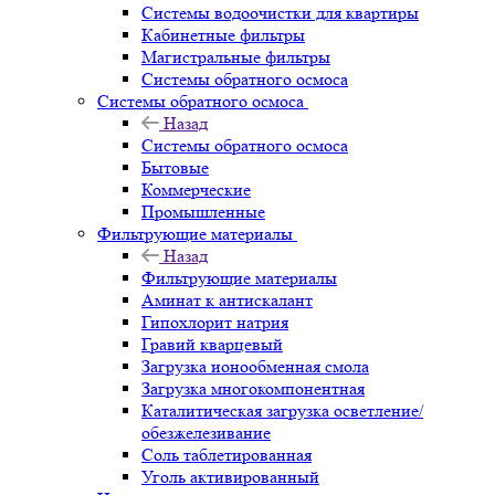
Системы водоочистки для квартиры
Кабинетные фильтры
Магистральные фильтры
Системы обратного осмоса
Системы обратного осмоса
Назад
Системы обратного осмоса
Бытовые
Коммерческие
Промышленные
Фильтрующие материалы
Назад
Фильтрующие материалы
Аминат к антискалант
Гипохлорит натрия
Гравий кварцевый
Загрузка ионообменная смола
Загрузка многокомпонентная
Каталитическая загрузка осветление/
обезжелезивание
Соль таблетированная
Уголь активированный