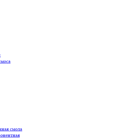
ы
смоса
нная смола
понентная