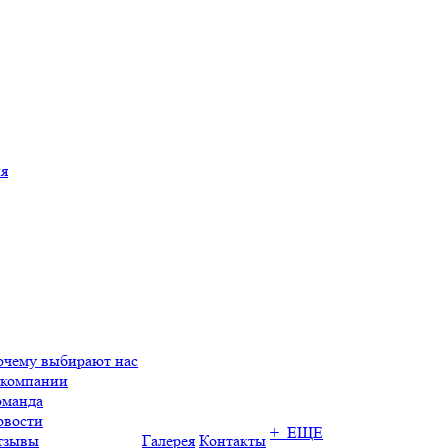
ия
очему выбирают нас
 компании
оманда
овости
+ ЕЩЕ
тзывы
Галерея
Контакты