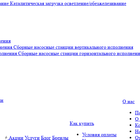
Каталитическая загрузка осветление/обезжелезивание
ления
Сборные насосные станции вертикального исполнения
Сборные насосные станции горизонтального исполнен
О нас
П
О
Как купить
К
Н
Условия оплаты
Акции
Услуги
Блог
Бренды
О