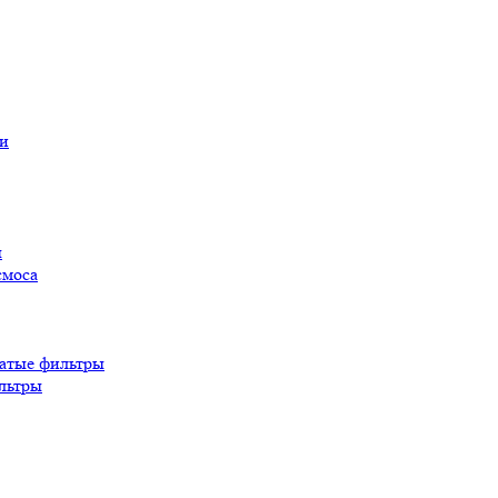
ы
смоса
атые фильтры
льтры