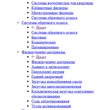
Системы водоочистки для квартиры
Кабинетные фильтры
Магистральные фильтры
Системы обратного осмоса
Системы обратного осмоса
Назад
Системы обратного осмоса
Бытовые
Коммерческие
Промышленные
Фильтрующие материалы
Назад
Фильтрующие материалы
Аминат к антискалант
Гипохлорит натрия
Гравий кварцевый
Загрузка ионообменная смола
Загрузка многокомпонентная
Каталитическая загрузка осветление/
обезжелезивание
Соль таблетированная
Уголь активированный