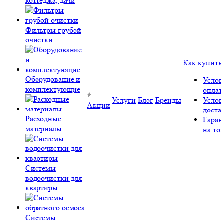
коттеджа, дачи
Фильтры грубой
очистки
Как купит
Оборудование и
Усло
комплектующие
опла
Услуги
Блог
Бренды
Усло
Акции
дост
Расходные
Гара
материалы
на то
Системы
водоочистки для
квартиры
Системы