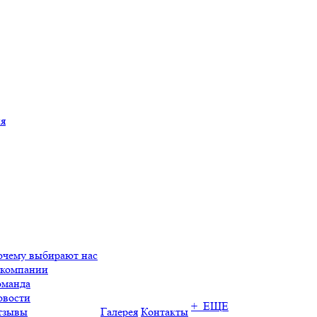
ия
очему выбирают нас
 компании
оманда
овости
+ ЕЩЕ
тзывы
Галерея
Контакты