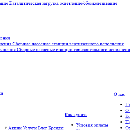
Каталитическая загрузка осветление/обезжелезивание
ления
Сборные насосные станции вертикального исполнения
Сборные насосные станции горизонтального исполнен
О нас
П
О
Как купить
К
Н
Условия оплаты
Акции
Услуги
Блог
Бренды
О