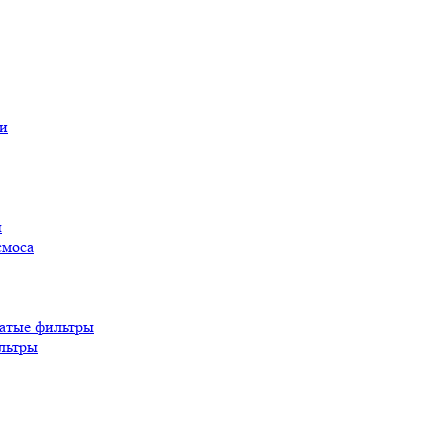
ы
смоса
атые фильтры
льтры