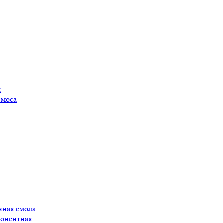
ы
смоса
нная смола
понентная