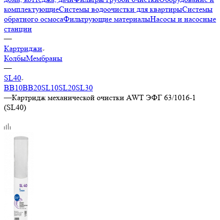
комплектующие
Системы водоочистки для квартиры
Системы
обратного осмоса
Фильтрующие материалы
Насосы и насосные
станции
—
Картриджи
Колбы
Мембраны
—
SL40
BB10
BB20
SL10
SL20
SL30
—
Картридж механической очистки AWT ЭФГ 63/1016-1
(SL40)