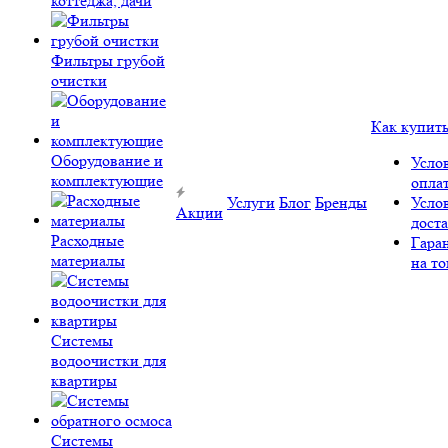
коттеджа, дачи
Фильтры грубой
очистки
Как купит
Оборудование и
Усло
комплектующие
опла
Услуги
Блог
Бренды
Усло
Акции
дост
Расходные
Гара
материалы
на то
Системы
водоочистки для
квартиры
Системы