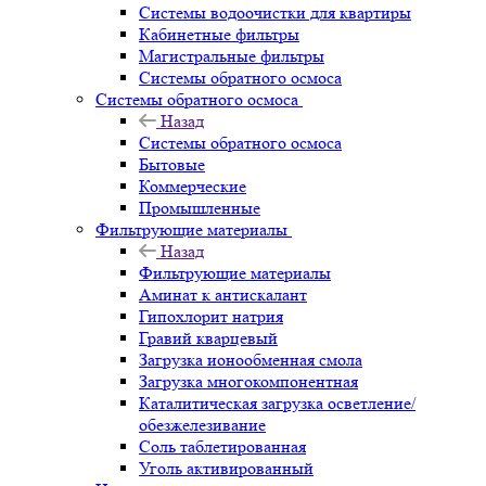
Системы водоочистки для квартиры
Кабинетные фильтры
Магистральные фильтры
Системы обратного осмоса
Системы обратного осмоса
Назад
Системы обратного осмоса
Бытовые
Коммерческие
Промышленные
Фильтрующие материалы
Назад
Фильтрующие материалы
Аминат к антискалант
Гипохлорит натрия
Гравий кварцевый
Загрузка ионообменная смола
Загрузка многокомпонентная
Каталитическая загрузка осветление/
обезжелезивание
Соль таблетированная
Уголь активированный