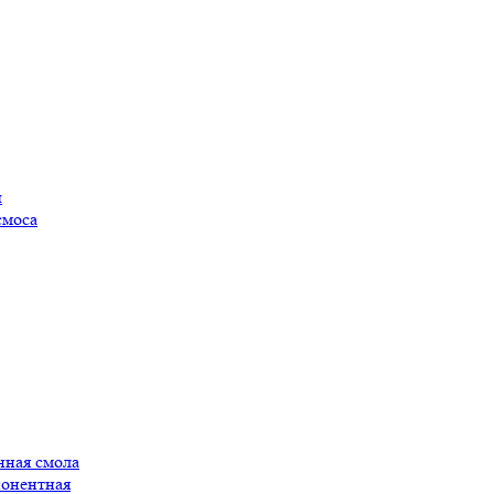
ы
смоса
нная смола
понентная