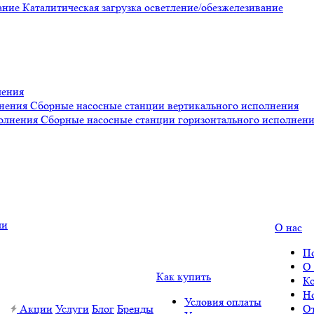
Каталитическая загрузка осветление/обезжелезивание
ления
Сборные насосные станции вертикального исполнения
Сборные насосные станции горизонтального исполнен
О нас
П
О
Как купить
К
Н
Условия оплаты
Акции
Услуги
Блог
Бренды
О