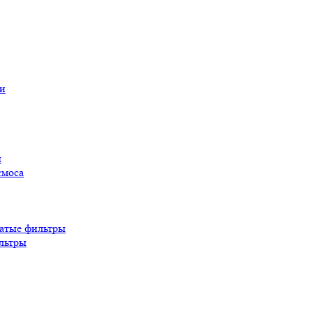
ы
смоса
атые фильтры
льтры