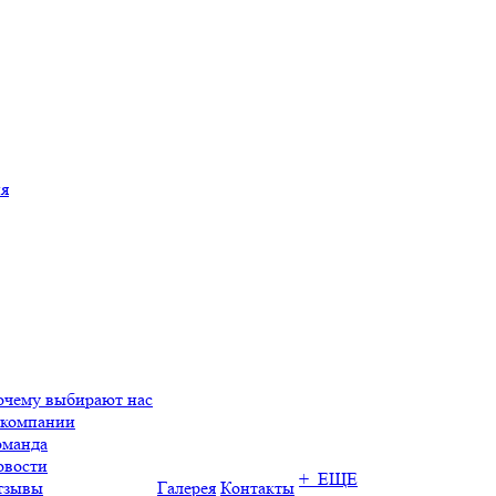
ия
очему выбирают нас
 компании
оманда
овости
+ ЕЩЕ
тзывы
Галерея
Контакты