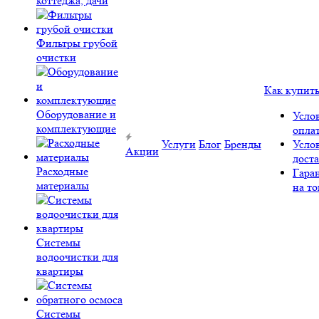
коттеджа, дачи
Фильтры грубой
очистки
Как купит
Оборудование и
Усло
комплектующие
опла
Услуги
Блог
Бренды
Усло
Акции
дост
Расходные
Гара
материалы
на то
Системы
водоочистки для
квартиры
Системы