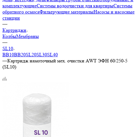
комплектующие
Системы водоочистки для квартиры
Системы
обратного осмоса
Фильтрующие материалы
Насосы и насосные
станции
—
Картриджи
Колбы
Мембраны
—
SL10
BB10
BB20
SL20
SL30
SL40
—
Картридж намоточный мех. очистки AWT ЭФН 60/250-5
(SL10)