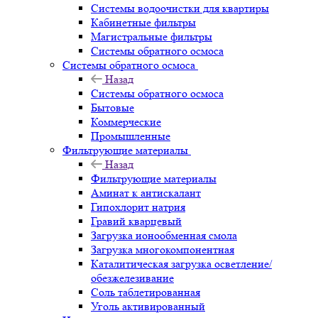
Системы водоочистки для квартиры
Кабинетные фильтры
Магистральные фильтры
Системы обратного осмоса
Системы обратного осмоса
Назад
Системы обратного осмоса
Бытовые
Коммерческие
Промышленные
Фильтрующие материалы
Назад
Фильтрующие материалы
Аминат к антискалант
Гипохлорит натрия
Гравий кварцевый
Загрузка ионообменная смола
Загрузка многокомпонентная
Каталитическая загрузка осветление/
обезжелезивание
Соль таблетированная
Уголь активированный