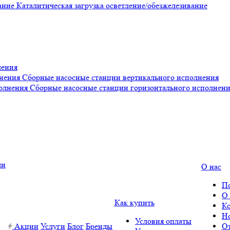
Каталитическая загрузка осветление/обезжелезивание
ления
Сборные насосные станции вертикального исполнения
Сборные насосные станции горизонтального исполнен
О нас
П
О
Как купить
К
Н
Условия оплаты
Акции
Услуги
Блог
Бренды
О