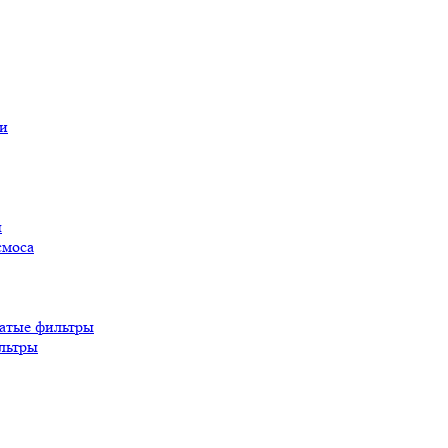
ы
смоса
атые фильтры
льтры