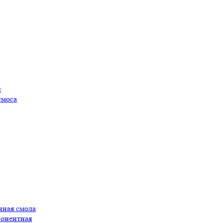
ы
смоса
нная смола
понентная