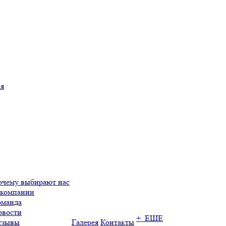
ия
очему выбирают нас
 компании
оманда
овости
+ ЕЩЕ
тзывы
Галерея
Контакты