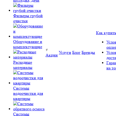
коттеджа, дачи
Фильтры грубой
очистки
Как купит
Оборудование и
Усло
комплектующие
опла
Услуги
Блог
Бренды
Усло
Акции
дост
Расходные
Гара
материалы
на то
Системы
водоочистки для
квартиры
Системы