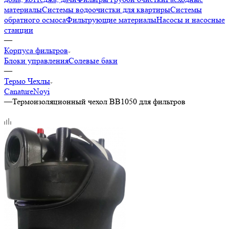
материалы
Системы водоочистки для квартиры
Системы
обратного осмоса
Фильтрующие материалы
Насосы и насосные
станции
—
Корпуса фильтров
Блоки управления
Солевые баки
—
Термо Чехлы
Canature
Noyi
—
Термоизоляционный чехол BB1050 для фильтров