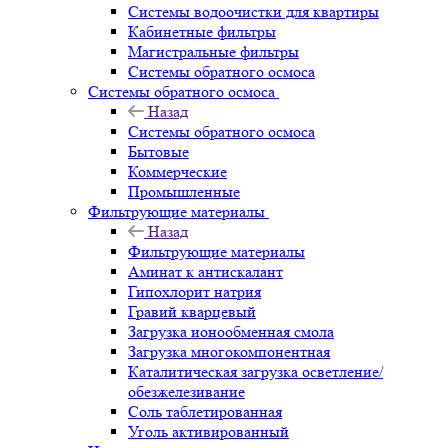
Системы водоочистки для квартиры
Кабинетные фильтры
Магистральные фильтры
Системы обратного осмоса
Системы обратного осмоса
Назад
Системы обратного осмоса
Бытовые
Коммерческие
Промышленные
Фильтрующие материалы
Назад
Фильтрующие материалы
Аминат к антискалант
Гипохлорит натрия
Гравий кварцевый
Загрузка ионообменная смола
Загрузка многокомпонентная
Каталитическая загрузка осветление/
обезжелезивание
Соль таблетированная
Уголь активированный