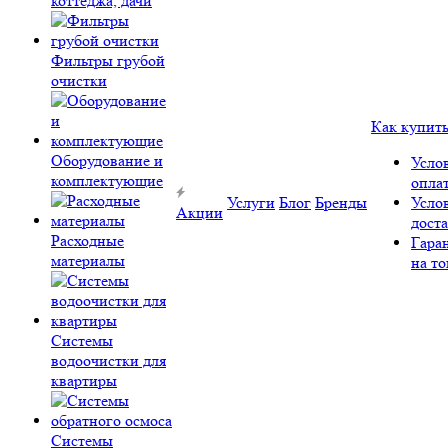
коттеджа, дачи
Фильтры грубой
очистки
Как купит
Оборудование и
Усло
комплектующие
опла
Услуги
Блог
Бренды
Усло
Акции
дост
Расходные
Гара
материалы
на то
Системы
водоочистки для
квартиры
Системы