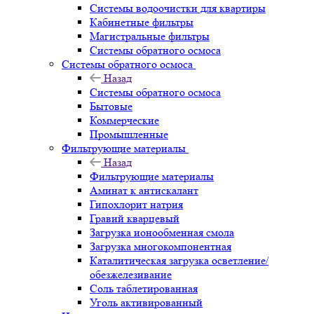
Системы водоочистки для квартиры
Кабинетные фильтры
Магистральные фильтры
Системы обратного осмоса
Системы обратного осмоса
Назад
Системы обратного осмоса
Бытовые
Коммерческие
Промышленные
Фильтрующие материалы
Назад
Фильтрующие материалы
Аминат к антискалант
Гипохлорит натрия
Гравий кварцевый
Загрузка ионообменная смола
Загрузка многокомпонентная
Каталитическая загрузка осветление/
обезжелезивание
Соль таблетированная
Уголь активированный