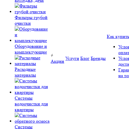
коттеджа, дачи
Фильтры грубой
очистки
Как купит
Оборудование и
Усло
комплектующие
опла
Услуги
Блог
Бренды
Усло
Акции
дост
Расходные
Гара
материалы
на то
Системы
водоочистки для
квартиры
Системы