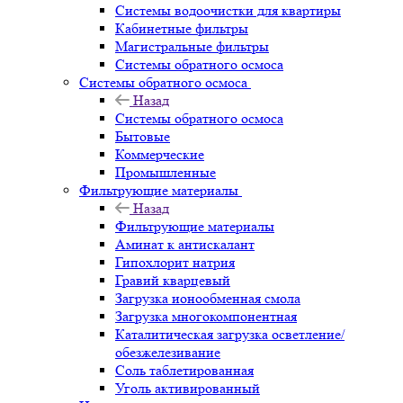
Системы водоочистки для квартиры
Кабинетные фильтры
Магистральные фильтры
Системы обратного осмоса
Системы обратного осмоса
Назад
Системы обратного осмоса
Бытовые
Коммерческие
Промышленные
Фильтрующие материалы
Назад
Фильтрующие материалы
Аминат к антискалант
Гипохлорит натрия
Гравий кварцевый
Загрузка ионообменная смола
Загрузка многокомпонентная
Каталитическая загрузка осветление/
обезжелезивание
Соль таблетированная
Уголь активированный