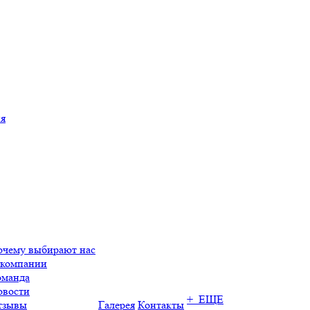
ия
очему выбирают нас
 компании
оманда
овости
+ ЕЩЕ
тзывы
Галерея
Контакты