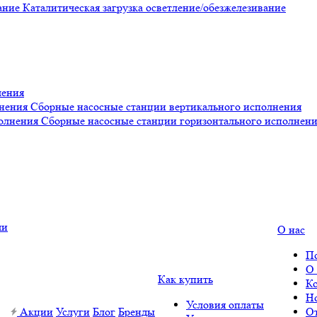
Каталитическая загрузка осветление/обезжелезивание
ления
Сборные насосные станции вертикального исполнения
Сборные насосные станции горизонтального исполнен
О нас
П
О
Как купить
К
Н
Условия оплаты
Акции
Услуги
Блог
Бренды
О