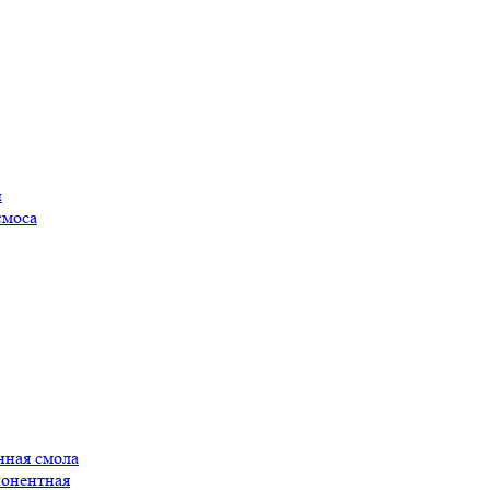
ы
смоса
нная смола
понентная