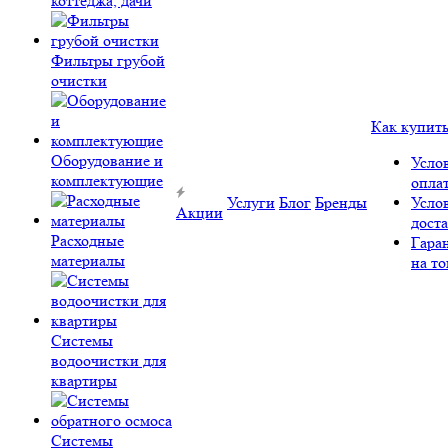
коттеджа, дачи
Фильтры грубой
очистки
Как купит
Оборудование и
Усло
комплектующие
опла
Услуги
Блог
Бренды
Усло
Акции
дост
Расходные
Гара
материалы
на то
Системы
водоочистки для
квартиры
Системы