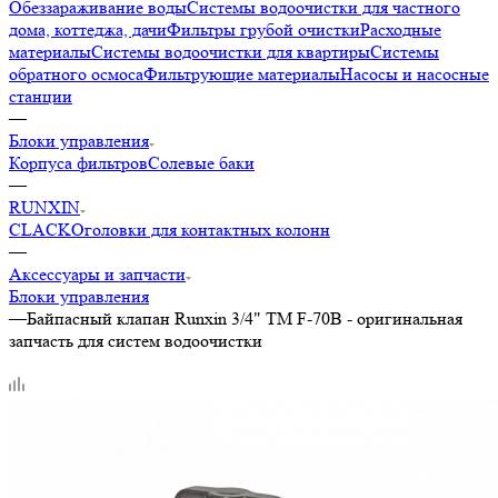
Обеззараживание воды
Системы водоочистки для частного
дома, коттеджа, дачи
Фильтры грубой очистки
Расходные
материалы
Системы водоочистки для квартиры
Системы
обратного осмоса
Фильтрующие материалы
Насосы и насосные
станции
—
Блоки управления
Корпуса фильтров
Солевые баки
—
RUNXIN
CLACK
Оголовки для контактных колонн
—
Аксессуары и запчасти
Блоки управления
—
Байпасный клапан Runxin 3/4" TM F-70B - оригинальная
запчасть для систем водоочистки