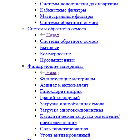
Системы водоочистки для квартиры
Кабинетные фильтры
Магистральные фильтры
Системы обратного осмоса
Системы обратного осмоса
Назад
Системы обратного осмоса
Бытовые
Коммерческие
Промышленные
Фильтрующие материалы
Назад
Фильтрующие материалы
Аминат к антискалант
Гипохлорит натрия
Гравий кварцевый
Загрузка ионообменная смола
Загрузка многокомпонентная
Каталитическая загрузка осветление/
обезжелезивание
Соль таблетированная
Уголь активированный