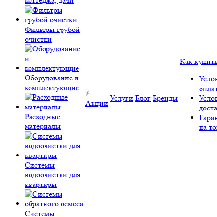
коттеджа, дачи
Фильтры грубой
очистки
Как купит
Оборудование и
Усло
комплектующие
опла
Услуги
Блог
Бренды
Усло
Акции
дост
Расходные
Гара
материалы
на то
Системы
водоочистки для
квартиры
Системы