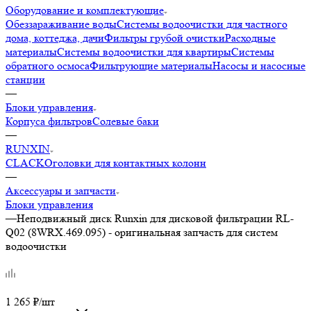
Оборудование и комплектующие
Обеззараживание воды
Системы водоочистки для частного
дома, коттеджа, дачи
Фильтры грубой очистки
Расходные
материалы
Системы водоочистки для квартиры
Системы
обратного осмоса
Фильтрующие материалы
Насосы и насосные
станции
—
Блоки управления
Корпуса фильтров
Солевые баки
—
RUNXIN
CLACK
Оголовки для контактных колонн
—
Аксессуары и запчасти
Блоки управления
—
Неподвижный диск Runxin для дисковой фильтрации RL-
Q02 (8WRX.469.095) - оригинальная запчасть для систем
водоочистки
1 265
₽
/шт