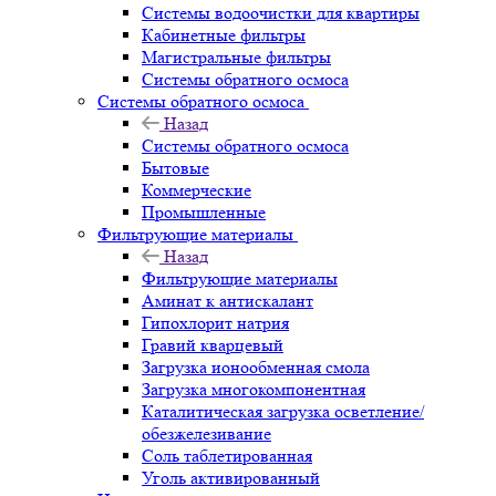
Системы водоочистки для квартиры
Кабинетные фильтры
Магистральные фильтры
Системы обратного осмоса
Системы обратного осмоса
Назад
Системы обратного осмоса
Бытовые
Коммерческие
Промышленные
Фильтрующие материалы
Назад
Фильтрующие материалы
Аминат к антискалант
Гипохлорит натрия
Гравий кварцевый
Загрузка ионообменная смола
Загрузка многокомпонентная
Каталитическая загрузка осветление/
обезжелезивание
Соль таблетированная
Уголь активированный