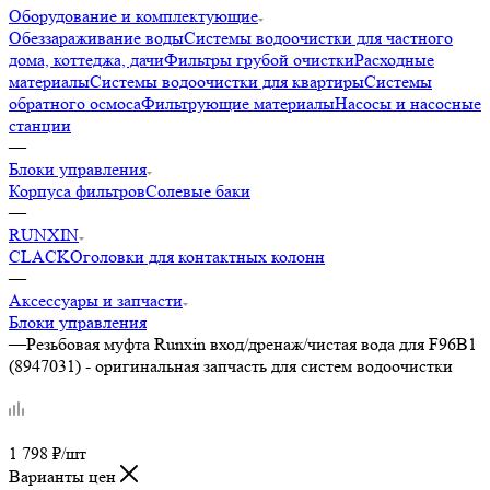
Оборудование и комплектующие
Обеззараживание воды
Системы водоочистки для частного
дома, коттеджа, дачи
Фильтры грубой очистки
Расходные
материалы
Системы водоочистки для квартиры
Системы
обратного осмоса
Фильтрующие материалы
Насосы и насосные
станции
—
Блоки управления
Корпуса фильтров
Солевые баки
—
RUNXIN
CLACK
Оголовки для контактных колонн
—
Аксессуары и запчасти
Блоки управления
—
Резьбовая муфта Runxin вход/дренаж/чистая вода для F96B1
(8947031) - оригинальная запчасть для систем водоочистки
1 798
₽
/шт
Варианты цен