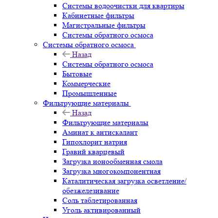
Системы водоочистки для квартиры
Кабинетные фильтры
Магистральные фильтры
Системы обратного осмоса
Системы обратного осмоса
Назад
Системы обратного осмоса
Бытовые
Коммерческие
Промышленные
Фильтрующие материалы
Назад
Фильтрующие материалы
Аминат к антискалант
Гипохлорит натрия
Гравий кварцевый
Загрузка ионообменная смола
Загрузка многокомпонентная
Каталитическая загрузка осветление/
обезжелезивание
Соль таблетированная
Уголь активированный