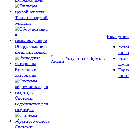
коттеджа, дачи
Фильтры грубой
очистки
Как купит
Оборудование и
Усло
комплектующие
опла
Услуги
Блог
Бренды
Усло
Акции
дост
Расходные
Гара
материалы
на то
Системы
водоочистки для
квартиры
Системы