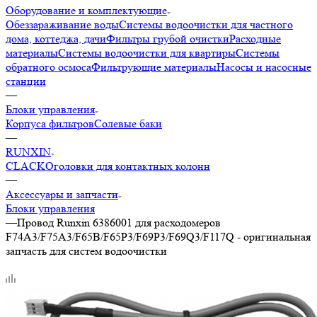
Оборудование и комплектующие
Обеззараживание воды
Системы водоочистки для частного
дома, коттеджа, дачи
Фильтры грубой очистки
Расходные
материалы
Системы водоочистки для квартиры
Системы
обратного осмоса
Фильтрующие материалы
Насосы и насосные
станции
—
Блоки управления
Корпуса фильтров
Солевые баки
—
RUNXIN
CLACK
Оголовки для контактных колонн
—
Аксессуары и запчасти
Блоки управления
—
Провод Runxin 6386001 для расходомеров
F74A3/F75A3/F65B/F65P3/F69P3/F69Q3/F117Q - оригинальная
запчасть для систем водоочистки