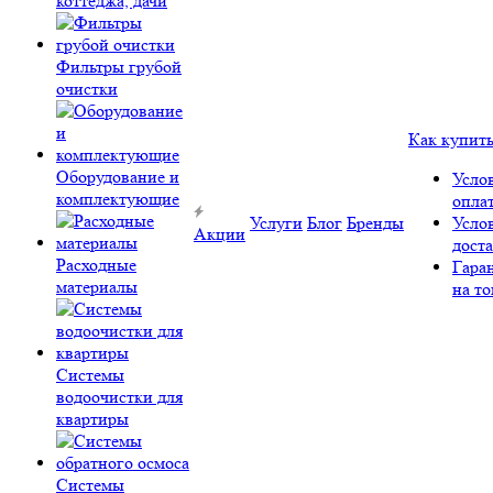
коттеджа, дачи
Фильтры грубой
очистки
Как купит
Оборудование и
Усло
комплектующие
опла
Услуги
Блог
Бренды
Усло
Акции
дост
Расходные
Гара
материалы
на то
Системы
водоочистки для
квартиры
Системы