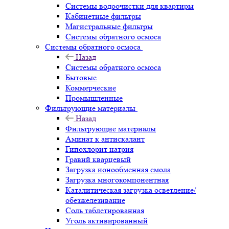
Системы водоочистки для квартиры
Кабинетные фильтры
Магистральные фильтры
Системы обратного осмоса
Системы обратного осмоса
Назад
Системы обратного осмоса
Бытовые
Коммерческие
Промышленные
Фильтрующие материалы
Назад
Фильтрующие материалы
Аминат к антискалант
Гипохлорит натрия
Гравий кварцевый
Загрузка ионообменная смола
Загрузка многокомпонентная
Каталитическая загрузка осветление/
обезжелезивание
Соль таблетированная
Уголь активированный