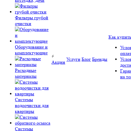
коттеджа, дачи
Фильтры грубой
очистки
Как купит
Оборудование и
Усло
комплектующие
опла
Услуги
Блог
Бренды
Усло
Акции
дост
Расходные
Гара
материалы
на то
Системы
водоочистки для
квартиры
Системы