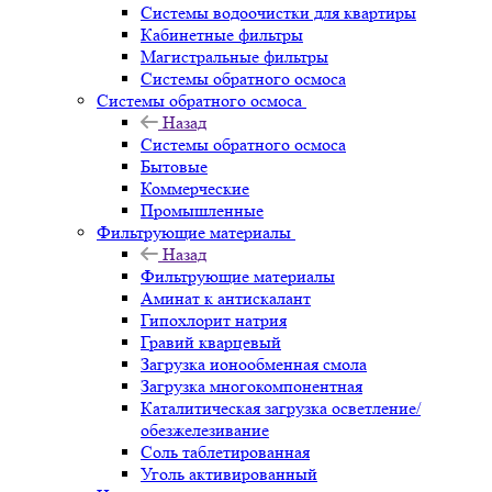
Системы водоочистки для квартиры
Кабинетные фильтры
Магистральные фильтры
Системы обратного осмоса
Системы обратного осмоса
Назад
Системы обратного осмоса
Бытовые
Коммерческие
Промышленные
Фильтрующие материалы
Назад
Фильтрующие материалы
Аминат к антискалант
Гипохлорит натрия
Гравий кварцевый
Загрузка ионообменная смола
Загрузка многокомпонентная
Каталитическая загрузка осветление/
обезжелезивание
Соль таблетированная
Уголь активированный