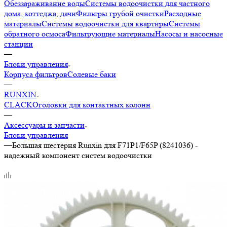
Обеззараживание воды
Системы водоочистки для частного
дома, коттеджа, дачи
Фильтры грубой очистки
Расходные
материалы
Системы водоочистки для квартиры
Системы
обратного осмоса
Фильтрующие материалы
Насосы и насосные
станции
—
Блоки управления
Корпуса фильтров
Солевые баки
—
RUNXIN
CLACK
Оголовки для контактных колонн
—
Аксессуары и запчасти
Блоки управления
—
Большая шестерня Runxin для F71P1/F65P (8241036) -
надежный компонент систем водоочистки