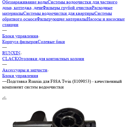
Обеззараживание воды
Системы водоочистки для частного
дома, коттеджа, дачи
Фильтры грубой очистки
Расходные
материалы
Системы водоочистки для квартиры
Системы
обратного осмоса
Фильтрующие материалы
Насосы и насосные
станции
—
Блоки управления
Корпуса фильтров
Солевые баки
—
RUNXIN
CLACK
Оголовки для контактных колонн
—
Аксессуары и запчасти
Блоки управления
—
Подставка Runxin для F88A Twin (8109053) - качественный
компонент систем водоочистки