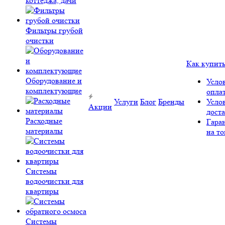
коттеджа, дачи
Фильтры грубой
очистки
Как купит
Оборудование и
Усло
комплектующие
опла
Услуги
Блог
Бренды
Усло
Акции
дост
Расходные
Гара
материалы
на то
Системы
водоочистки для
квартиры
Системы