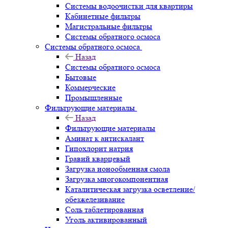
Системы водоочистки для квартиры
Кабинетные фильтры
Магистральные фильтры
Системы обратного осмоса
Системы обратного осмоса
Назад
Системы обратного осмоса
Бытовые
Коммерческие
Промышленные
Фильтрующие материалы
Назад
Фильтрующие материалы
Аминат к антискалант
Гипохлорит натрия
Гравий кварцевый
Загрузка ионообменная смола
Загрузка многокомпонентная
Каталитическая загрузка осветление/
обезжелезивание
Соль таблетированная
Уголь активированный