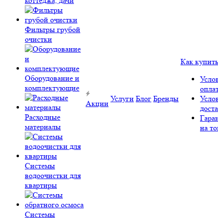
коттеджа, дачи
Фильтры грубой
очистки
Как купит
Оборудование и
Усло
комплектующие
опла
Услуги
Блог
Бренды
Усло
Акции
дост
Расходные
Гара
материалы
на то
Системы
водоочистки для
квартиры
Системы