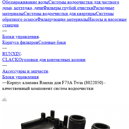
Обеззараживание воды
Системы водоочистки для частного
дома, коттеджа, дачи
Фильтры грубой очистки
Расходные
материалы
Системы водоочистки для квартиры
Системы
обратного осмоса
Фильтрующие материалы
Насосы и насосные
станции
—
Блоки управления
Корпуса фильтров
Солевые баки
—
RUNXIN
CLACK
Оголовки для контактных колонн
—
Аксессуары и запчасти
Блоки управления
—
Корпус клапана Runxin для F73A Twin (8022050) -
качественный компонент систем водоочистки