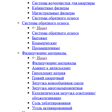
Системы водоочистки для квартиры
Кабинетные фильтры
Магистральные фильтры
Системы обратного осмоса
Системы обратного осмоса
Назад
Системы обратного осмоса
Бытовые
Коммерческие
Промышленные
Фильтрующие материалы
Назад
Фильтрующие материалы
Аминат к антискалант
Гипохлорит натрия
Гравий кварцевый
Загрузка ионообменная смола
Загрузка многокомпонентная
Каталитическая загрузка осветление/
обезжелезивание
Соль таблетированная
Уголь активированный