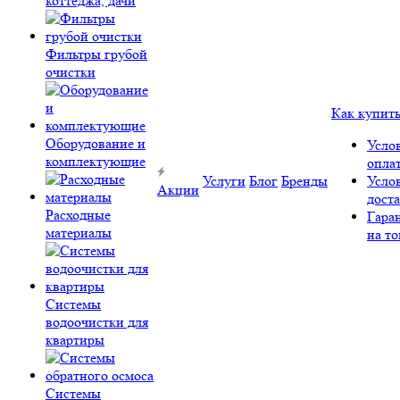
коттеджа, дачи
Фильтры грубой
очистки
Как купит
Оборудование и
Усло
комплектующие
опла
Услуги
Блог
Бренды
Усло
Акции
дост
Расходные
Гара
материалы
на то
Системы
водоочистки для
квартиры
Системы