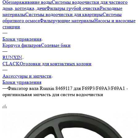
Обеззараживание воды
Системы водоочистки для частного
дома, коттеджа, дачи
Фильтры грубой очистки
Расходные
материалы
Системы водоочистки для квартиры
Системы
обратного осмоса
Фильтрующие материалы
Насосы и насосные
станции
—
Блоки управления
Корпуса фильтров
Солевые баки
—
RUNXIN
CLACK
Оголовки для контактных колонн
—
Аксессуары и запчасти
Блоки управления
—
Фиксатор вала Runxin 8469117 для F69P3/F69А3/F69А1 -
оригинальная запчасть для систем водоочистки