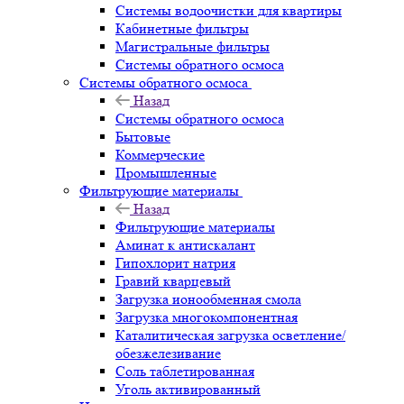
Системы водоочистки для квартиры
Кабинетные фильтры
Магистральные фильтры
Системы обратного осмоса
Системы обратного осмоса
Назад
Системы обратного осмоса
Бытовые
Коммерческие
Промышленные
Фильтрующие материалы
Назад
Фильтрующие материалы
Аминат к антискалант
Гипохлорит натрия
Гравий кварцевый
Загрузка ионообменная смола
Загрузка многокомпонентная
Каталитическая загрузка осветление/
обезжелезивание
Соль таблетированная
Уголь активированный