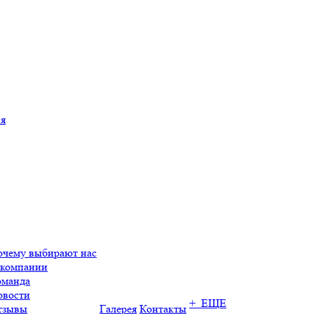
ия
очему выбирают нас
 компании
оманда
овости
+ ЕЩЕ
тзывы
Галерея
Контакты