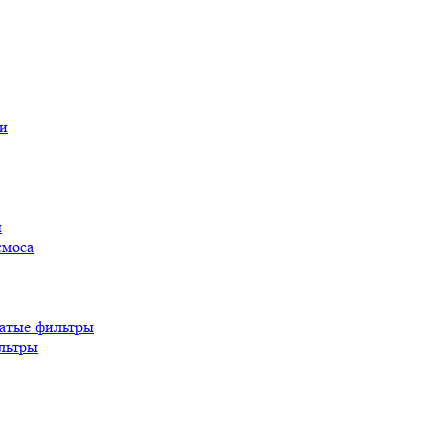
ы
смоса
атые фильтры
льтры