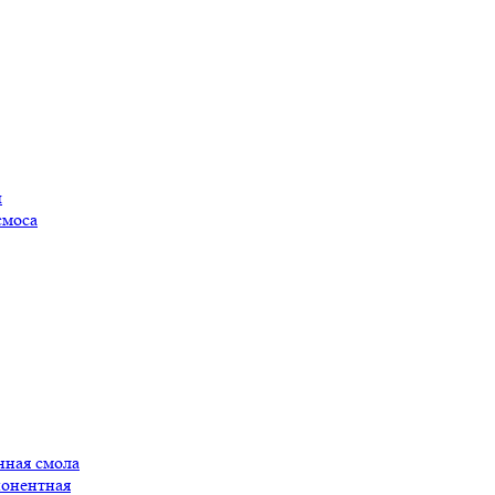
ы
смоса
нная смола
понентная