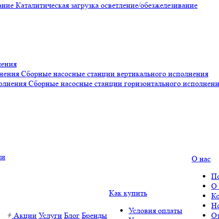
Каталитическая загрузка осветление/обезжелезивание
ления
Сборные насосные станции вертикального исполнения
Сборные насосные станции горизонтального исполнен
О нас
П
О
Как купить
К
Н
Условия оплаты
Акции
Услуги
Блог
Бренды
О