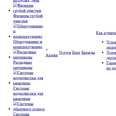
коттеджа, дачи
Фильтры грубой
очистки
Как купит
Оборудование и
Усло
комплектующие
опла
Услуги
Блог
Бренды
Усло
Акции
дост
Расходные
Гара
материалы
на то
Системы
водоочистки для
квартиры
Системы