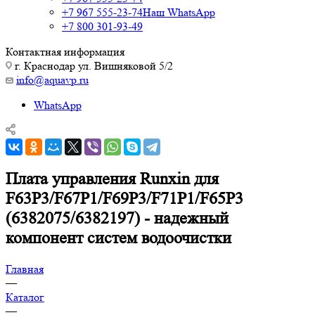
+7 967 555-23-74
Наш WhatsApp
+7 800 301-93-49
Контактная информация
г. Краснодар ул. Вишняковой 5/2
info@aquavp.ru
WhatsApp
Плата управления Runxin для
F63P3/F67P1/F69P3/F71P1/F65P3
(6382075/6382197) - надежный
компонент систем водоочистки
Главная
—
Каталог
—