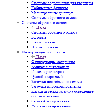
Системы водоочистки для квартиры
Кабинетные фильтры
Магистральные фильтры
Системы обратного осмоса
Системы обратного осмоса
Назад
Системы обратного осмоса
Бытовые
Коммерческие
Промышленные
Фильтрующие материалы
Назад
Фильтрующие материалы
Аминат к антискалант
Гипохлорит натрия
Гравий кварцевый
Загрузка ионообменная смола
Загрузка многокомпонентная
Каталитическая загрузка осветление/
обезжелезивание
Соль таблетированная
Уголь активированный