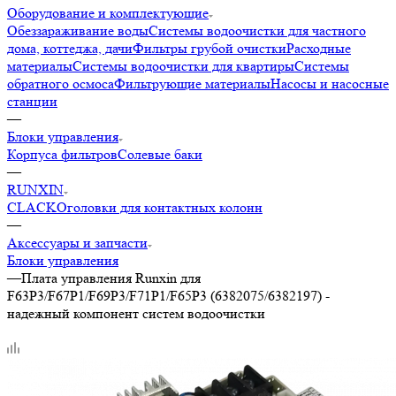
Оборудование и комплектующие
Обеззараживание воды
Системы водоочистки для частного
дома, коттеджа, дачи
Фильтры грубой очистки
Расходные
материалы
Системы водоочистки для квартиры
Системы
обратного осмоса
Фильтрующие материалы
Насосы и насосные
станции
—
Блоки управления
Корпуса фильтров
Солевые баки
—
RUNXIN
CLACK
Оголовки для контактных колонн
—
Аксессуары и запчасти
Блоки управления
—
Плата управления Runxin для
F63P3/F67P1/F69P3/F71P1/F65P3 (6382075/6382197) -
надежный компонент систем водоочистки