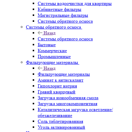
Системы водоочистки для квартиры
Кабинетные фильтры
Магистральные фильтры
Системы обратного осмоса
Системы обратного осмоса
Назад
Системы обратного осмоса
Бытовые
Коммерческие
Промышленные
Фильтрующие материалы
Назад
Фильтрующие материалы
Аминат к антискалант
Гипохлорит натрия
Гравий кварцевый
Загрузка ионообменная смола
Загрузка многокомпонентная
Каталитическая загрузка осветление/
обезжелезивание
Соль таблетированная
Уголь активированный