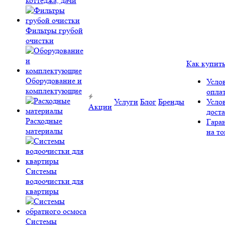
коттеджа, дачи
Фильтры грубой
очистки
Как купит
Оборудование и
Усло
комплектующие
опла
Услуги
Блог
Бренды
Усло
Акции
дост
Расходные
Гара
материалы
на то
Системы
водоочистки для
квартиры
Системы