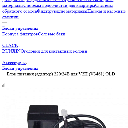
материалы
Системы водоочистки для квартиры
Системы
обратного осмоса
Фильтрующие материалы
Насосы и насосные
станции
—
Блоки управления
Корпуса фильтров
Солевые баки
—
CLACK
RUNXIN
Оголовки для контактных колонн
—
Аксессуары
Блоки управления
—
Блок питания (адаптер) 220/24В для V2H (V3461) OLD