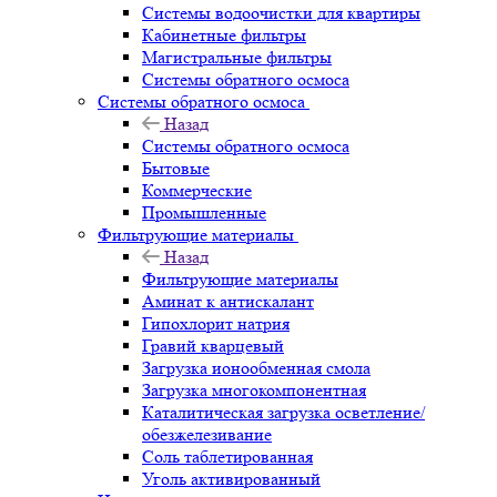
Системы водоочистки для квартиры
Кабинетные фильтры
Магистральные фильтры
Системы обратного осмоса
Системы обратного осмоса
Назад
Системы обратного осмоса
Бытовые
Коммерческие
Промышленные
Фильтрующие материалы
Назад
Фильтрующие материалы
Аминат к антискалант
Гипохлорит натрия
Гравий кварцевый
Загрузка ионообменная смола
Загрузка многокомпонентная
Каталитическая загрузка осветление/
обезжелезивание
Соль таблетированная
Уголь активированный