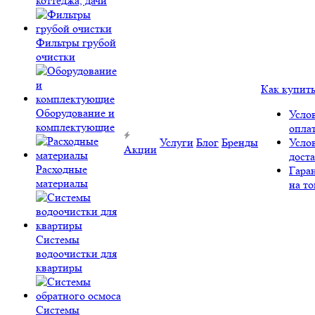
коттеджа, дачи
Фильтры грубой
очистки
Как купит
Оборудование и
Усло
комплектующие
опла
Услуги
Блог
Бренды
Усло
Акции
дост
Расходные
Гара
материалы
на то
Системы
водоочистки для
квартиры
Системы