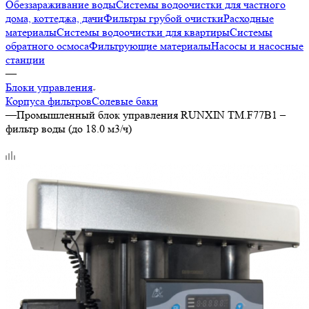
Обеззараживание воды
Системы водоочистки для частного
дома, коттеджа, дачи
Фильтры грубой очистки
Расходные
материалы
Системы водоочистки для квартиры
Системы
обратного осмоса
Фильтрующие материалы
Насосы и насосные
станции
—
Блоки управления
Корпуса фильтров
Солевые баки
—
Промышленный блок управления RUNXIN ТМ.F77B1 –
фильтр воды (до 18.0 м3/ч)