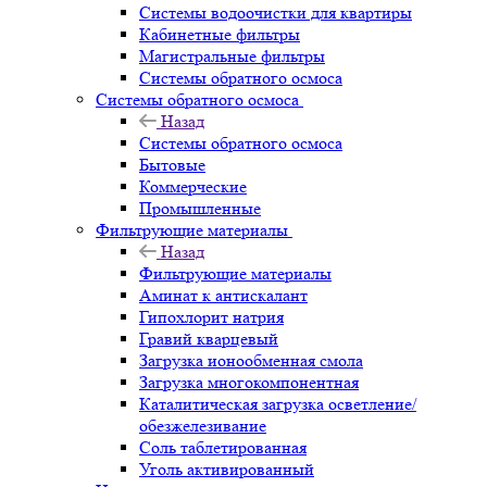
Системы водоочистки для квартиры
Кабинетные фильтры
Магистральные фильтры
Системы обратного осмоса
Системы обратного осмоса
Назад
Системы обратного осмоса
Бытовые
Коммерческие
Промышленные
Фильтрующие материалы
Назад
Фильтрующие материалы
Аминат к антискалант
Гипохлорит натрия
Гравий кварцевый
Загрузка ионообменная смола
Загрузка многокомпонентная
Каталитическая загрузка осветление/
обезжелезивание
Соль таблетированная
Уголь активированный