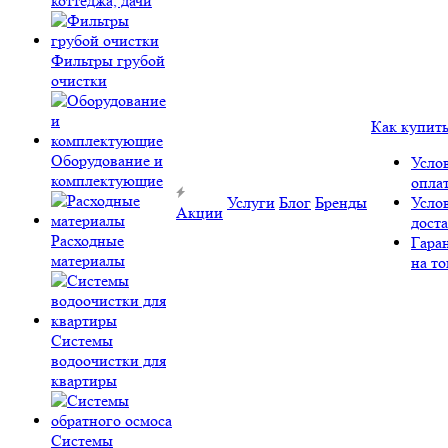
коттеджа, дачи
Фильтры грубой
очистки
Как купит
Оборудование и
Усло
комплектующие
опла
Услуги
Блог
Бренды
Усло
Акции
дост
Расходные
Гара
материалы
на то
Системы
водоочистки для
квартиры
Системы