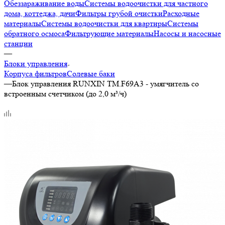
Обеззараживание воды
Системы водоочистки для частного
дома, коттеджа, дачи
Фильтры грубой очистки
Расходные
материалы
Системы водоочистки для квартиры
Системы
обратного осмоса
Фильтрующие материалы
Насосы и насосные
станции
—
Блоки управления
Корпуса фильтров
Солевые баки
—
Блок управления RUNXIN TM.F69A3 - умягчитель со
встроенным счетчиком (до 2,0 м³/ч)