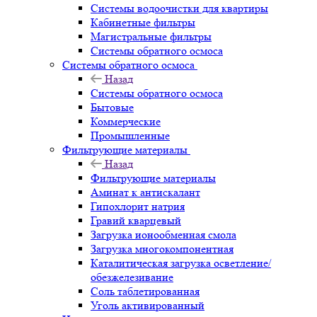
Системы водоочистки для квартиры
Кабинетные фильтры
Магистральные фильтры
Системы обратного осмоса
Системы обратного осмоса
Назад
Системы обратного осмоса
Бытовые
Коммерческие
Промышленные
Фильтрующие материалы
Назад
Фильтрующие материалы
Аминат к антискалант
Гипохлорит натрия
Гравий кварцевый
Загрузка ионообменная смола
Загрузка многокомпонентная
Каталитическая загрузка осветление/
обезжелезивание
Соль таблетированная
Уголь активированный