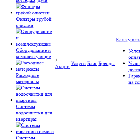
коттеджа, дачи
Фильтры грубой
очистки
Как купит
Оборудование и
Усло
комплектующие
опла
Услуги
Блог
Бренды
Усло
Акции
дост
Расходные
Гара
материалы
на то
Системы
водоочистки для
квартиры
Системы