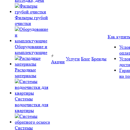
коттеджа, дачи
Фильтры грубой
очистки
Как купит
Оборудование и
Усло
комплектующие
опла
Услуги
Блог
Бренды
Усло
Акции
дост
Расходные
Гара
материалы
на то
Системы
водоочистки для
квартиры
Системы