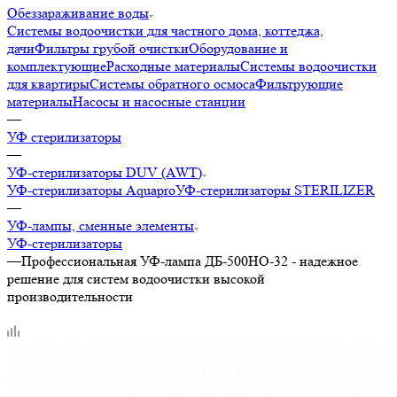
Обеззараживание воды
Системы водоочистки для частного дома, коттеджа,
дачи
Фильтры грубой очистки
Оборудование и
комплектующие
Расходные материалы
Системы водоочистки
для квартиры
Системы обратного осмоса
Фильтрующие
материалы
Насосы и насосные станции
—
УФ стерилизаторы
—
УФ-стерилизаторы DUV (AWT)
УФ-стерилизаторы Aquapro
УФ-стерилизаторы STERILIZER
—
УФ-лампы, сменные элементы
УФ-стерилизаторы
—
Профессиональная УФ-лампа ДБ-500НО-32 - надежное
решение для систем водоочистки высокой
производительности