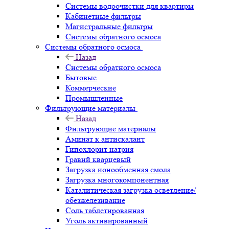
Системы водоочистки для квартиры
Кабинетные фильтры
Магистральные фильтры
Системы обратного осмоса
Системы обратного осмоса
Назад
Системы обратного осмоса
Бытовые
Коммерческие
Промышленные
Фильтрующие материалы
Назад
Фильтрующие материалы
Аминат к антискалант
Гипохлорит натрия
Гравий кварцевый
Загрузка ионообменная смола
Загрузка многокомпонентная
Каталитическая загрузка осветление/
обезжелезивание
Соль таблетированная
Уголь активированный