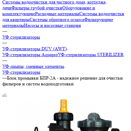
Системы водоочистки для частного дома, коттеджа,
дачи
Фильтры грубой очистки
Оборудование и
комплектующие
Расходные материалы
Системы водоочистки
для квартиры
Системы обратного осмоса
Фильтрующие
материалы
Насосы и насосные станции
—
УФ стерилизаторы
—
УФ-стерилизаторы DUV (AWT)
УФ-стерилизаторы Aquapro
УФ-стерилизаторы STERILIZER
—
УФ-лампы, сменные элементы
УФ-стерилизаторы
—
Блок промывки БПР-2А - надежное решение для очистки
фильтров и систем водоподготовки