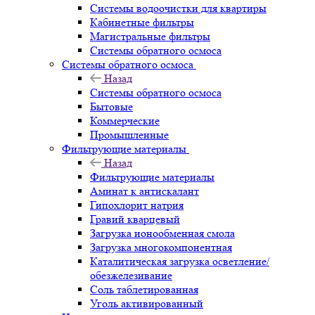
Системы водоочистки для квартиры
Кабинетные фильтры
Магистральные фильтры
Системы обратного осмоса
Системы обратного осмоса
Назад
Системы обратного осмоса
Бытовые
Коммерческие
Промышленные
Фильтрующие материалы
Назад
Фильтрующие материалы
Аминат к антискалант
Гипохлорит натрия
Гравий кварцевый
Загрузка ионообменная смола
Загрузка многокомпонентная
Каталитическая загрузка осветление/
обезжелезивание
Соль таблетированная
Уголь активированный