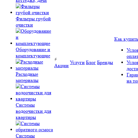
коттеджа, дачи
Фильтры грубой
очистки
Как купит
Оборудование и
Усло
комплектующие
опла
Услуги
Блог
Бренды
Усло
Акции
дост
Расходные
Гара
материалы
на то
Системы
водоочистки для
квартиры
Системы