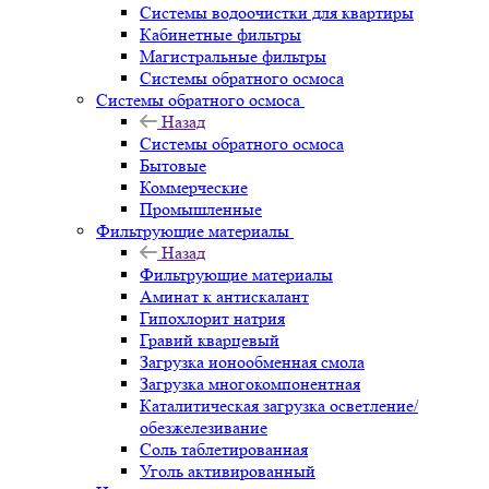
Системы водоочистки для квартиры
Кабинетные фильтры
Магистральные фильтры
Системы обратного осмоса
Системы обратного осмоса
Назад
Системы обратного осмоса
Бытовые
Коммерческие
Промышленные
Фильтрующие материалы
Назад
Фильтрующие материалы
Аминат к антискалант
Гипохлорит натрия
Гравий кварцевый
Загрузка ионообменная смола
Загрузка многокомпонентная
Каталитическая загрузка осветление/
обезжелезивание
Соль таблетированная
Уголь активированный