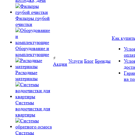
коттеджа, дачи
Фильтры грубой
очистки
Как купит
Оборудование и
Усло
комплектующие
опла
Услуги
Блог
Бренды
Усло
Акции
дост
Расходные
Гара
материалы
на то
Системы
водоочистки для
квартиры
Системы