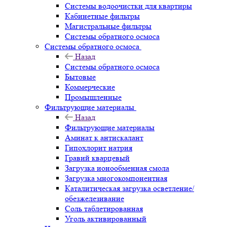
Системы водоочистки для квартиры
Кабинетные фильтры
Магистральные фильтры
Системы обратного осмоса
Системы обратного осмоса
Назад
Системы обратного осмоса
Бытовые
Коммерческие
Промышленные
Фильтрующие материалы
Назад
Фильтрующие материалы
Аминат к антискалант
Гипохлорит натрия
Гравий кварцевый
Загрузка ионообменная смола
Загрузка многокомпонентная
Каталитическая загрузка осветление/
обезжелезивание
Соль таблетированная
Уголь активированный