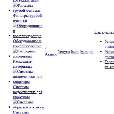
коттеджа, дачи
Фильтры грубой
очистки
Как купит
Оборудование и
Усло
комплектующие
опла
Услуги
Блог
Бренды
Усло
Акции
дост
Расходные
Гара
материалы
на то
Системы
водоочистки для
квартиры
Системы