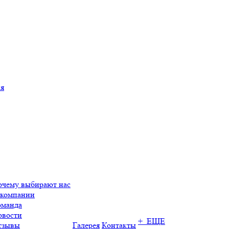
ия
очему выбирают нас
 компании
оманда
овости
+ ЕЩЕ
тзывы
Галерея
Контакты