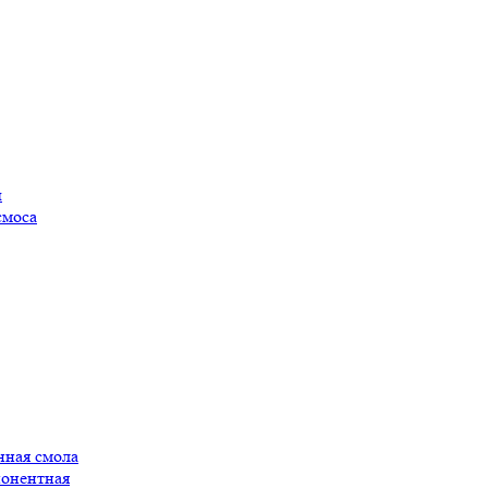
ы
смоса
нная смола
понентная