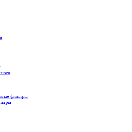
ы
смоса
атые фильтры
льтры