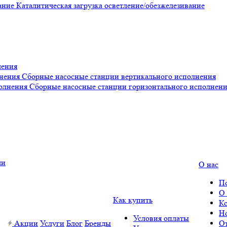
Каталитическая загрузка осветление/обезжелезивание
ления
Сборные насосные станции вертикального исполнения
Сборные насосные станции горизонтального исполнен
О нас
П
О
Как купить
К
Н
Условия оплаты
Акции
Услуги
Блог
Бренды
О