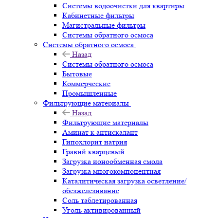
Системы водоочистки для квартиры
Кабинетные фильтры
Магистральные фильтры
Системы обратного осмоса
Системы обратного осмоса
Назад
Системы обратного осмоса
Бытовые
Коммерческие
Промышленные
Фильтрующие материалы
Назад
Фильтрующие материалы
Аминат к антискалант
Гипохлорит натрия
Гравий кварцевый
Загрузка ионообменная смола
Загрузка многокомпонентная
Каталитическая загрузка осветление/
обезжелезивание
Соль таблетированная
Уголь активированный