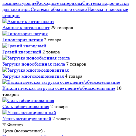
комплектующие
Расходные материалы
Системы водоочистки
для квартиры
Системы обратного осмоса
Насосы и насосные
станции
Аминат к антискалант
29 товаров
Гипохлорит натрия
2 товара
Гравий кварцевый
2 товара
Загрузка ионообменная смола
7 товаров
Загрузка многокомпонентная
4 товара
Каталитическая загрузка осветление/обезжелезивание
10
товаров
Соль таблетированная
2 товара
Уголь активированный
2 товара
Фильтр
Цена (возрастание)