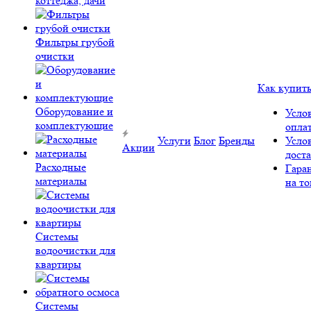
коттеджа, дачи
Фильтры грубой
очистки
Как купит
Оборудование и
Усло
комплектующие
опла
Услуги
Блог
Бренды
Усло
Акции
дост
Расходные
Гара
материалы
на то
Системы
водоочистки для
квартиры
Системы